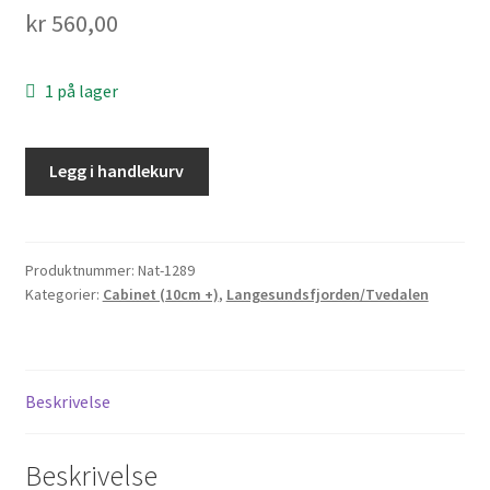
kr
560,00
Personvern
Til kassen
1 på lager
Legg i handlekurv
Produktnummer:
Nat-1289
Kategorier:
Cabinet (10cm +)
,
Langesundsfjorden/Tvedalen
Beskrivelse
Beskrivelse