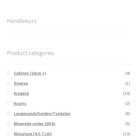
Handlekurv
Product categories
Cabinet (10cm +)
(4)
Diverse
(1)
Kragerø
(10)
Kvarts
(2)
Langesundsfjorden/Tvedalen
(8)
Mineraler under 100 kr
(5)
Miniature (4,5-7 cm)
(13)