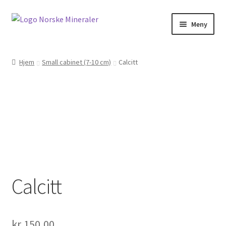
Meny
Hjem
Hjem
Small cabinet (7-10 cm)
Calcitt
Cookies
Handlekurv
Kontakt oss
Min konto
Calcitt
Norskemineraler.no
Om oss
kr
150,00