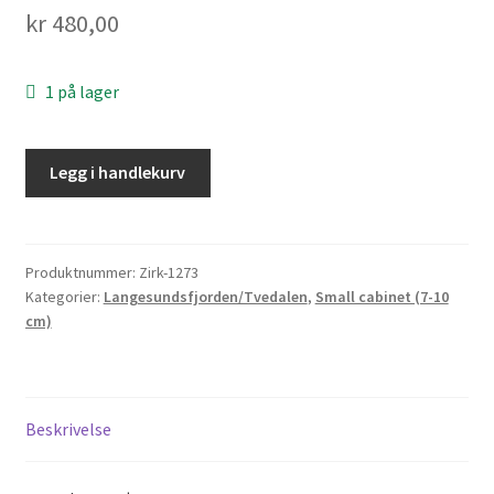
kr
480,00
Personvern
Til kassen
1 på lager
Legg i handlekurv
Produktnummer:
Zirk-1273
Kategorier:
Langesundsfjorden/Tvedalen
,
Small cabinet (7-10
cm)
Beskrivelse