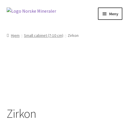
Meny
Hjem
Hjem
Small cabinet (7-10 cm)
Zirkon
Cookies
Handlekurv
Kontakt oss
Min konto
Norskemineraler.no
Zirkon
Om oss