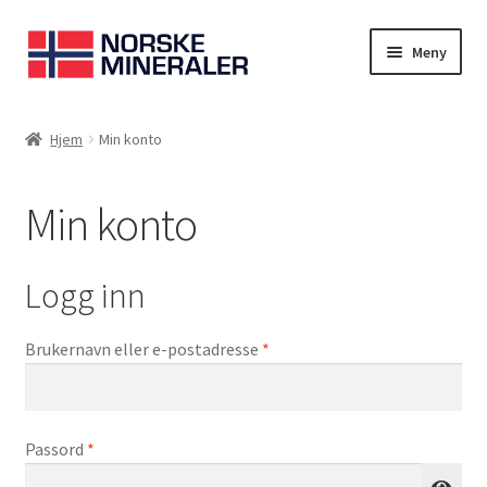
Meny
Hjem
Hjem
Min konto
Cookies
Min konto
Handlekurv
Kontakt oss
Logg inn
Min konto
Brukernavn eller e-postadresse
*
Norskemineraler.no
Passord
*
Om oss