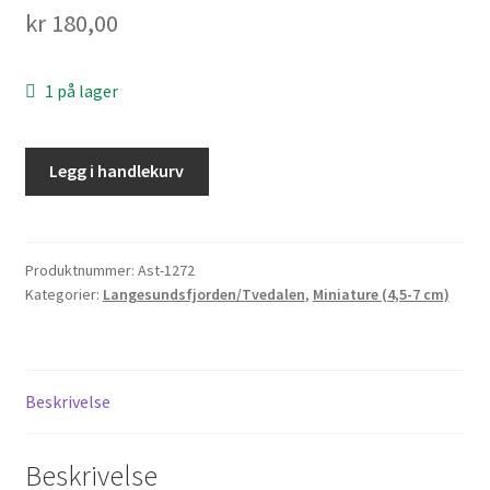
kr
180,00
Personvern
Til kassen
1 på lager
Legg i handlekurv
Produktnummer:
Ast-1272
Kategorier:
Langesundsfjorden/Tvedalen
,
Miniature (4,5-7 cm)
Beskrivelse
Beskrivelse