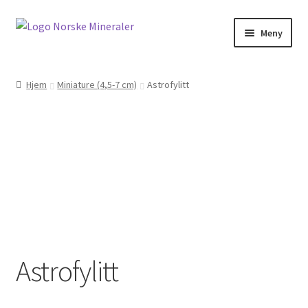
Meny
Hjem
Hjem
Miniature (4,5-7 cm)
Astrofylitt
Cookies
Handlekurv
Kontakt oss
Min konto
Norskemineraler.no
Astrofylitt
Om oss