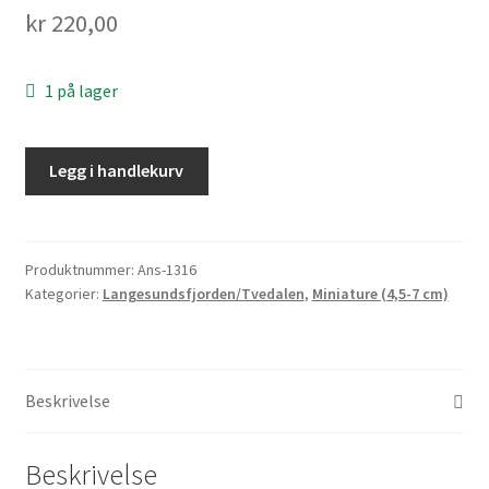
kr
220,00
Personvern
Til kassen
1 på lager
Legg i handlekurv
Produktnummer:
Ans-1316
Kategorier:
Langesundsfjorden/Tvedalen
,
Miniature (4,5-7 cm)
Beskrivelse
Beskrivelse