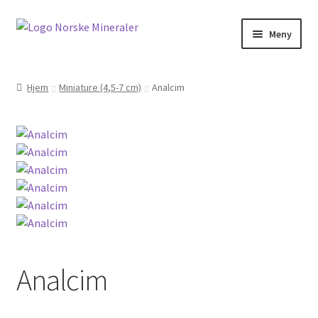
Meny
Hjem
Hjem
Miniature (4,5-7 cm)
Analcim
Cookies
Handlekurv
Kontakt oss
Min konto
Norskemineraler.no
Analcim
Om oss