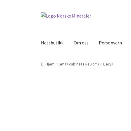
Nettbutikk
Om oss
Personvern
Hjem
Cookies
Handlekurv
Kontakt oss
Min k
Hjem
Small cabinet (7-10 cm)
Beryll