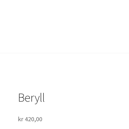
onto
Norskemineraler.no
Om oss
Personvern
Til kassen
Beryll
kr
420,00