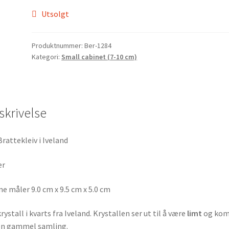
Utsolgt
Produktnummer:
Ber-1284
Kategori:
Small cabinet (7-10 cm)
skrivelse
Brattekleiv i Iveland
er
e måler 9.0 cm x 9.5 cm x 5.0 cm
krystall i kvarts fra Iveland. Krystallen ser ut til å være
limt
og ko
en gammel samling.