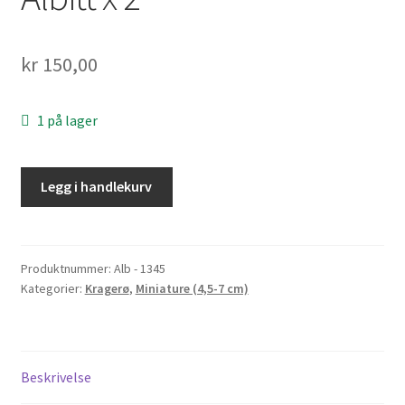
Personvern
kr
150,00
Til kassen
1 på lager
Legg i handlekurv
Produktnummer:
Alb - 1345
Kategorier:
Kragerø
,
Miniature (4,5-7 cm)
Beskrivelse