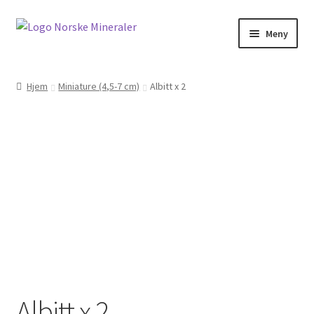
Meny
Hjem
Hjem
Miniature (4,5-7 cm)
Albitt x 2
Cookies
Handlekurv
Kontakt oss
Min konto
Norskemineraler.no
Om oss
Albitt x 2