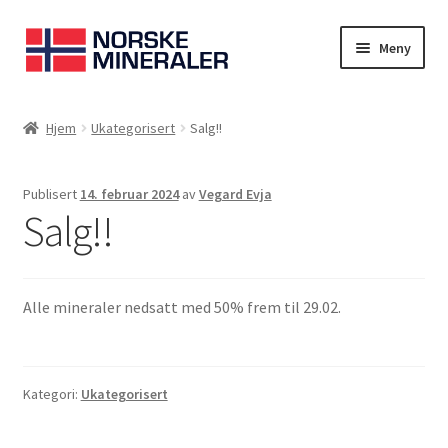
Meny
Hjem
Hjem
Ukategorisert
Salg!!
Cookies
Publisert
14. februar 2024
av
Vegard Evja
Handlekurv
Salg!!
Kontakt oss
Alle mineraler nedsatt med 50% frem til 29.02.
Min konto
Norskemineraler.no
Kategori:
Ukategorisert
Om oss